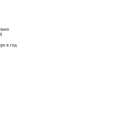
ельно
UR
ро в год
.