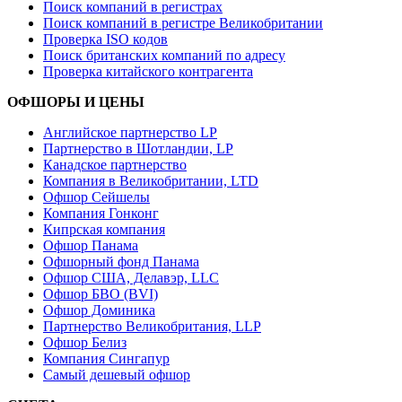
Поиск компаний в регистрах
Поиск компаний в регистре Великобритании
Проверка ISO кодов
Поиск британских компаний по адресу
Проверка китайского контрагента
ОФШОРЫ И ЦЕНЫ
Английское партнерство LP
Партнерство в Шотландии, LP
Канадское партнерство
Компания в Великобритании, LTD
Офшор Сейшелы
Компания Гонконг
Кипрская компания
Офшор Панама
Офшорный фонд Панама
Офшор США, Делавэр, LLC
Офшор БВО (BVI)
Офшор Доминика
Партнерство Великобритания, LLP
Офшор Белиз
Компания Сингапур
Самый дешевый офшор