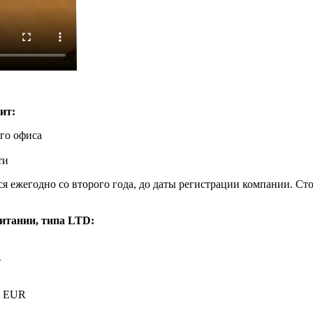
ит:
го офиса
ти
 ежегодно со второго года, до даты регистрации компании. Сто
итании, типа LTD:
R
0 EUR