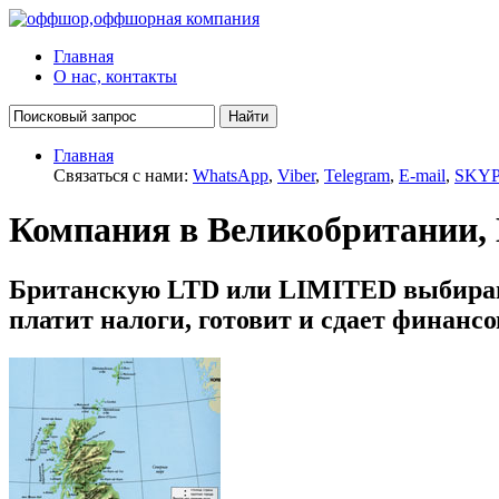
Главная
О нас, контакты
Главная
Связаться с нами:
WhatsApp
,
Viber
,
Telegram
,
E-mail
,
SKY
Компания в Великобритании,
Британскую LTD или LIMITED выбирают
платит налоги, готовит и сдает финанс