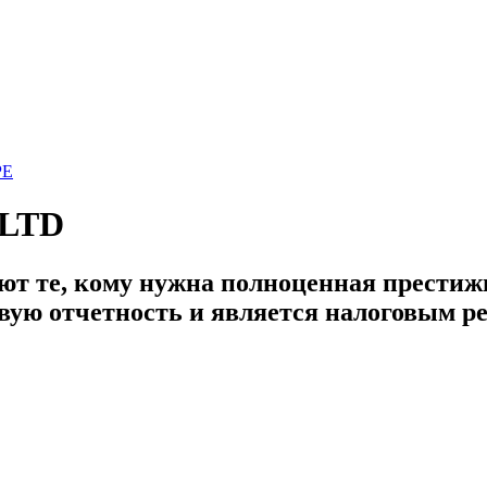
PE
 LTD
 те, кому нужна полноценная престижн
овую отчетность и является налоговым 