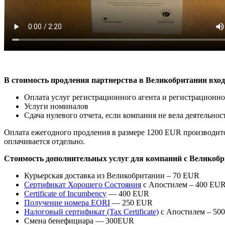
В стоимость продления партнерства в Великобритании вход
Оплата услуг регистрационного агента и регистрационно
Услуги номиналов
Сдача нулевого отчета, если компания не вела деятельнос
Оплата ежегодного продления в размере 1200 EUR производится
оплачивается отдельно.
Стоимость дополнительных услуг для компаний с Великобр
Курьерская доставка из Великобритании – 70 EUR
Сертификат Хорошего Состояния
с Апостилем – 400 EU
Certificate of Incumbency
— 400 EUR
Получение номера EORI
— 250 EUR
Налоговый сертификат (Tax Certificate)
с Апостилем – 50
Смена бенефициара — 300EUR