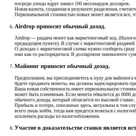
посреди улицы вдруг нашел 100 миллиардов долларов.
Новая валюта, созданная в результате разделения, считае
Первоначальной стоимостью новых монет является все, ч
Airdrop приносит обычный доход.
Airdrop — раздача монет как маркетинговый ход. (Налог
предыдущем пункте). В случае с маркетинговой раздачей
О доходах с маркетинговой схемы нужно сообщить сразу 
ими как-то распорядиться. В долларовом эквиваленте сум
Майнинг приносит обычный доход.
Предположим, вы присоединяетесь к пулу для майнинга к
будете продавать монеты, вы должны задекларировать пр
Ваша новая собственность имеет первоначальную стоимос
может быть плачевным. Если монета обвалится до 8000 до
обычного дохода, который облагается по высокой ставке, 
Прибыль и потери, описанные здесь, актуальны в том слу
всего лишь хобби, тогда вам придется возиться с налог
исключать расходы из налогообложения.
Участие в доказательстве ставки является и