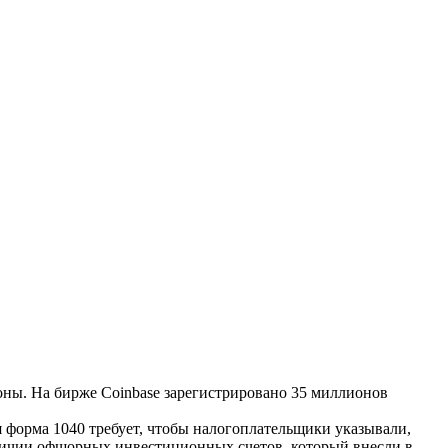
ны. На бирже Coinbase зарегистрировано 35 миллионов
я форма 1040 требует, чтобы налогоплательщики указывали,
аличии офшорных инвестиционных счетов, который внесли в