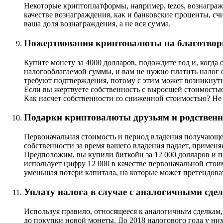
Некоторые криптоплатформы, например, tezos, вознаграж
качестве вознаграждения, как и банковские проценты, сч
ваша доля вознаграждения, а не вся сумма.
Пожертвования криптовалюты на благотворит
Купите монету за 4000 долларов, подождите год и, когда 
налогооблагаемой суммы, и вам не нужно платить налог 
требуют подтверждения, потому с этим может возникнуть
Если вы жертвуете собственность с выросшей стоимостью
Как насчет собственности со сниженной стоимостью? Не о
Подарки криптовалюты друзьям и родственн
Первоначальная стоимость и период владения получающей
собственности за время вашего владения падает, применя
Предположим, вы купили биткойн за 12 000 долларов и по
использует цифру 12 000 в качестве первоначальной стоим
уменьшая потери капитала, на которые может претендоват
Уплату налога в случае с аналогичными сде
Используя правило, относящееся к аналогичным сделкам
до покупки новой монеты. До 2018 налогового года у них