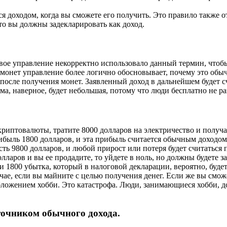
тся доходом, когда вы сможете его получить. Это правило также о
то вы должны задекларировать как доход.
овое управление некорректно использовало данный термин, чтобы
 монет управление более логично обосновывает, почему это обы
после получения монет. Заявленный доход в дальнейшем будет с
ма, наверное, будет небольшая, потому что люди бесплатно не 
риптовалюты, тратите 8000 долларов на электричество и получае
ибыль 1800 долларов, и эта прибыль считается обычным доходом
ть 9800 долларов, и любой прирост или потеря будет считаться 
лларов и вы ее продадите, то уйдете в ноль, но должны будете з
и 1800 убытка, который в налоговой декларации, вероятно, будет
чае, если вы майните с целью получения денег. Если же вы смо
ообложением хобби. Это катастрофа. Люди, занимающиеся хобби, 
сточником обычного дохода.