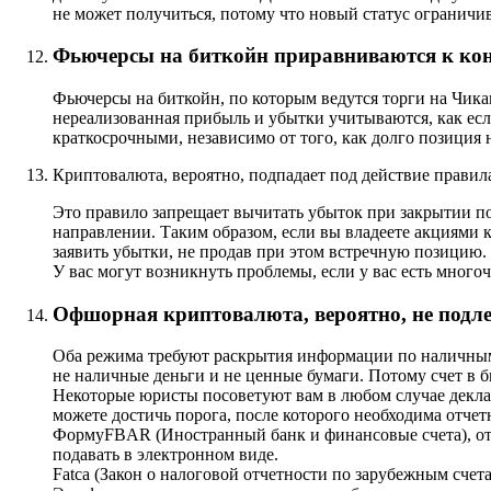
не может получиться, потому что новый статус ограничи
Фьючерсы на биткойн приравниваются к конт
Фьючерсы на биткойн, по которым ведутся торги на Чика
нереализованная прибыль и убытки учитываются, как ес
краткосрочными, независимо от того, как долго позиция 
Криптовалюта, вероятно, подпадает под действие правила
Это правило запрещает вычитать убыток при закрытии по
направлении. Таким образом, если вы владеете акциями 
заявить убытки, не продав при этом встречную позицию.
У вас могут возникнуть проблемы, если у вас есть мног
Офшорная криптовалюта, вероятно, не подле
Оба режима требуют раскрытия информации по наличным д
не наличные деньги и не ценные бумаги. Потому счет в б
Некоторые юристы посоветуют вам в любом случае деклари
можете достичь порога, после которого необходима отчет
ФормуFBAR (Иностранный банк и финансовые счета), отн
подавать в электронном виде.
Fatca (Закон о налоговой отчетности по зарубежным сче