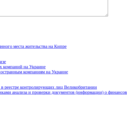
янного места жительства на Кипре
изе
х компаний на Украине
ностранным компаниям на Украине
 в реестре контролирующих лиц Великобритании
ками анализа и проверки документов (информации) о финансов