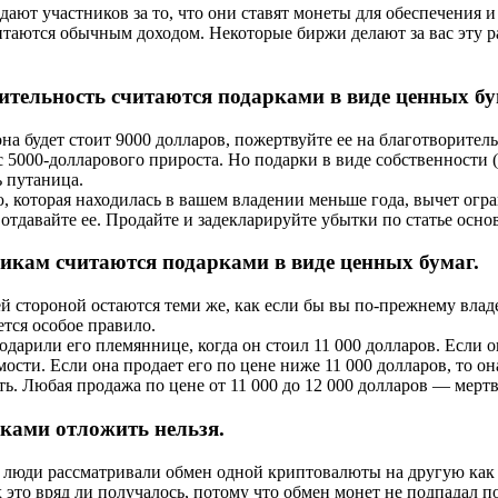
дают участников за то, что они ставят монеты для обеспечения
итаются обычным доходом. Некоторые биржи делают за вас эту р
ельность считаются подарками в виде ценных бума
она будет стоит 9000 долларов, пожертвуйте ее на благотворител
с 5000-долларового прироста. Но подарки в виде собственности 
 путаница.
, которая находилась в вашем владении меньше года, вычет огр
тдавайте ее. Продайте и задекларируйте убытки по статье осно
икам считаются подарками в виде ценных бумаг.
 стороной остаются теми же, как если бы вы по-прежнему влад
ется особое правило.
дарили его племяннице, когда он стоил 11 000 долларов. Если он
ости. Если она продает его по цене ниже 11 000 долларов, то о
ь. Любая продажа по цене от 11 000 до 12 000 долларов — мертва
лками отложить нельзя.
, люди рассматривали обмен одной криптовалюты на другую как 
 это вряд ли получалось, потому что обмен монет не подпадал п