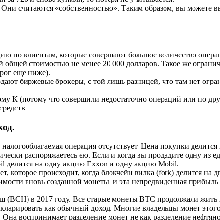
Они считаются «собственностью». Таким образом, вы можете вы
 по клиентам, которые совершают большое количество операций
й общей стоимостью не менее 20 000 долларов. Такое же огранич
рог еще ниже).
ают биржевые брокеры, с той лишь разницей, что там нет огран
орму К (потому что совершили недостаточно операций или по дру
средств.
ход.
м, налогооблагаемая операция отсутствует. Цена покупки делится
ически распоряжаетесь ею. Если и когда вы продадите одну из е
bil делится на одну акцию Exxon и одну акцию Mobil.
т, которое происходит, когда блокчейн вилка (fork) делится на
имости вновь созданной монеты, и эта непредвиденная прибыль
ш (ВСН) в 2017 году. Все старые монеты ВТС продолжали жить 
кларировать как обычный доход. Многие владельцы монет этого
 Она воспринимает разделение монет не как разделение нефтяно