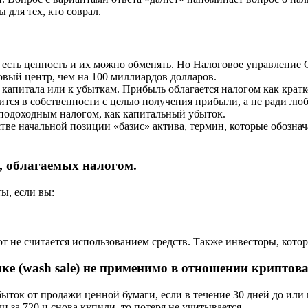
 для тех, кто соврал.
х есть ценность и их можно обменять. Но Налоговое управлени
овый центр, чем на 100 миллиардов долларов.
 капитала или к убыткам. Прибыль облагается налогом как кратк
ится в собственности с целью получения прибыли, а не ради люб
одоходным налогом, как капитальный убыток.
тве начальной позиции «базис» актива, термин, которые обозна
, облагаемых налогом.
ы, если вы:
т не считается использованием средств. Также инвесторы, кото
ке (wash sale) не применимо в отношении криптов
ыток от продажи ценной бумаги, если в течение 30 дней до или
и за 720 и снова купили, то потеря не учитывается.