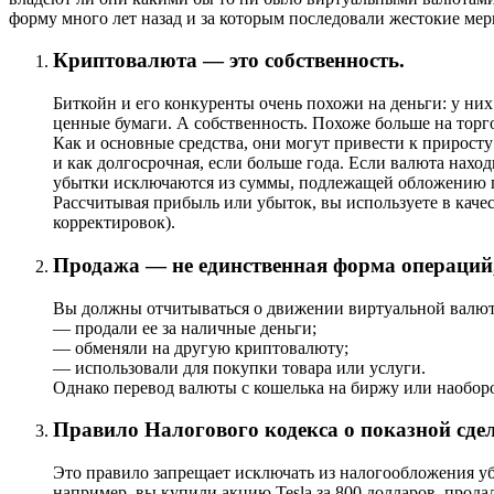
форму много лет назад и за которым последовали жестокие меры
Криптовалюта — это собственность.
Биткойн и его конкуренты очень похожи на деньги: у ни
ценные бумаги. А собственность. Похоже больше на торг
Как и основные средства, они могут привести к приросту
и как долгосрочная, если больше года. Если валюта наход
убытки исключаются из суммы, подлежащей обложению п
Рассчитывая прибыль или убыток, вы используете в качес
корректировок).
Продажа — не единственная форма операций
Вы должны отчитываться о движении виртуальной валют
— продали ее за наличные деньги;
— обменяли на другую криптовалюту;
— использовали для покупки товара или услуги.
Однако перевод валюты с кошелька на биржу или наоборо
Правило Налогового кодекса о показной сдел
Это правило запрещает исключать из налогообложения уб
например, вы купили акцию Tesla за 800 долларов, продал