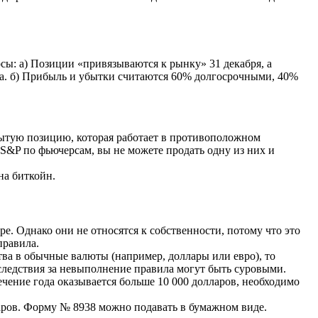
сы: а) Позиции «привязываются к рынку» 31 декабря, а
а. б) Прибыль и убытки считаются 60% долгосрочными, 40%
крытую позицию, которая работает в противоположном
S&P по фьючерсам, вы не можете продать одну из них и
на биткойн.
. Однако они не относятся к собственности, потому что это
правила.
тва в обычные валюты (например, доллары или евро), то
оследствия за невыполнение правила могут быть суровыми.
ение года оказывается больше 10 000 долларов, необходимо
ларов. Форму № 8938 можно подавать в бумажном виде.