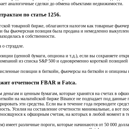
вает аналогичные сделки до обмена объектами недвижимости.
рактам по статье 1256.
гской товарной бирже, облагаются налогом как товарные фьючер
ли бы фьючерсная позиция была продана и немедленно выкуплен
находилась в собственности.
 о стрэддле.
зиции (ценной бумаги, опциона и т.д.), если вы сохраняете от
компаний из списка S&P 500 и одновременно короткой позицией 
очисленные позиции в биткойн, фьючерсы на биткойн и опицоны 
жит отчетности FBAR и Fatca.
еньгам и ценным бумагам, которые хранятся на счетах в офшоре
иткойн на мальтийской бирже Binance не подпадает под данные 
ровать эти средства. Если вы в течение года переводите средс
ность. Усилия на составление отчетности минимальные, а вот п
осящуюся к офшорным счетам, на которых в любой момент в теч
там) имеет различные пороги, которые начинаются от 50 000 дол