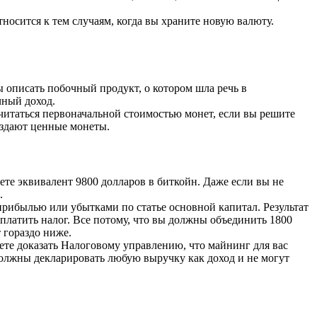
тносится к тем случаям, когда вы храните новую валюту.
 описать побочный продукт, о котором шла речь в
чный доход.
читаться первоначальной стоимостью монет, если вы решите
раздают ценные монеты.
те эквивалент 9800 долларов в биткойн. Даже если вы не
.
прибылью или убытками по статье основной капитал. Результат
аплатить налог. Все потому, что вы должны объединить 1800
 гораздо ниже.
жете доказать Налоговому управлению, что майнинг для вас
должны декларировать любую выручку как доход и не могут