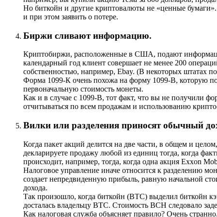
Но биткойн и другие криптовалюты не «ценные бумаги». 
и при этом заявить о потере.
Биржи сливают информацию.
Криптобиржи, расположенные в США, подают информацию
календарный год клиент совершает не менее 200 операци
собственностью, например, Ebay. (В некоторых штатах по
Форма 1099-К очень похожа на форму 1099-В, которую под
первоначальную стоимость монеты.
Как и в случае с 1099-В, тот факт, что вы не получили ф
отчитываться по всем продажам и использованию крипто
Вилки или разделения приносят обычный до
Когда пакет акций делится на две части, в общем и цело
декларируете продажу любой из единиц тогда, когда факт
происходит, например, тогда, когда одна акция Exxon Mo
Налоговое управление иначе относится к разделению моне
создает непредвиденную прибыль, равную начальной сто
дохода.
Так произошло, когда биткойн (ВТС) выделил биткойн кэ
досталась владельцу ВТС. Стоимость ВСН следовало заде
Как налоговая служба объясняет правило? Очень странно.