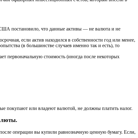
е США постановило, что данные активы — не валюта и не
осрочная, если актив находился в собственности год или менее,
опытства (в большинстве случаев именно так и есть), то
чает первоначальную стоимость (иногда после некоторых
рые покупают или владеют валютой, не должны платить налог.
алюты.
 после операции вы купили равнозначную ценную бумагу. Если,