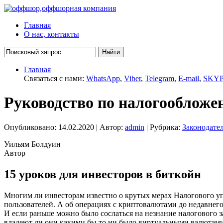
Главная
О нас, контакты
Главная
Связаться с нами:
WhatsApp
,
Viber
,
Telegram
,
E-mail
,
SKY
Руководство по налогообло
Опубликовано: 14.02.2020 | Автор:
admin
| Рубрика:
Законодате
Уильям Болдуин
Автор
15 уроков для инвесторов в биткойн
Многим ли инвесторам известно о крутых мерах Налогового у
пользователей. А об операциях с криптовалютами до недавнего
И если раньше можно было сослаться на незнание налогового з
владеют ли они какими бы то ни было виртуальными валютами