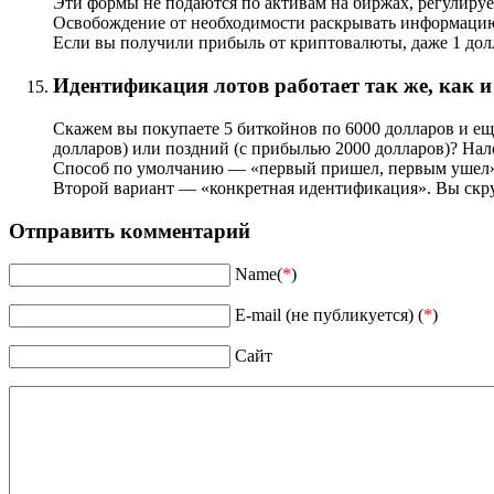
Эти формы не подаются по активам на биржах, регулируе
Освобождение от необходимости раскрывать информацию 
Если вы получили прибыль от криптовалюты, даже 1 долл
Идентификация лотов работает так же, как 
Скажем вы покупаете 5 биткойнов по 6000 долларов и еще
долларов) или поздний (с прибылью 2000 долларов)? Нал
Способ по умолчанию — «первый пришел, первым ушел». 
Второй вариант — «конкретная идентификация». Вы скруп
Отправить комментарий
Name(
*
)
E-mail (не публикуется) (
*
)
Сайт