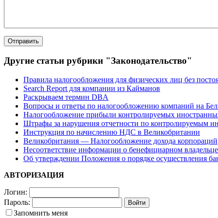
Другие статьи рубрики "Законодательство"
Правила налогообложения для физических лиц без посто
Search Report для компании из Кайманов
Раскрываем термин DBA
Вопросы и ответы по налогообложению компаний на Бел
Налогообложение прибыли контролируемых иностранны
Штрафы за нарушения отчетности по контролируемым и
Инструкция по начислению НДС в Великобритании
Великобритания — Налогообложение дохода корпораций
Несоответствие информации о бенефициарном владельце
Об утверждении Положения о порядке осуществления бан
АВТОРИЗАЦИЯ
Логин:
Пароль:
Запомнить меня