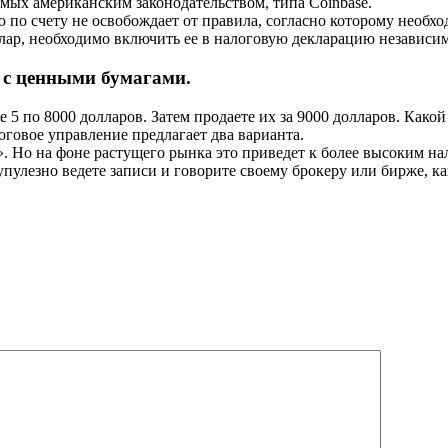
мых американским законодательством, типа Coinbase.
по счету не освобождает от правила, согласно которому необх
ар, необходимо включить ее в налоговую декларацию независимо 
и с ценными бумагами.
 5 по 8000 долларов. Затем продаете их за 9000 долларов. Как
оговое управление предлагает два варианта.
Но на фоне растущего рынка это приведет к более высоким на
улезно ведете записи и говорите своему брокеру или бирже, к