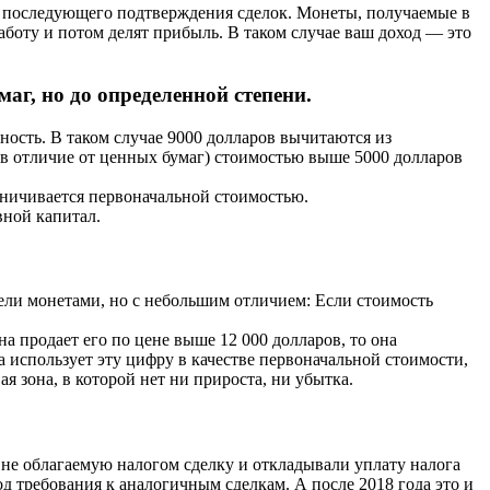
 и последующего подтверждения сделок. Монеты, получаемые в
аботу и потом делят прибыль. В таком случае ваш доход — это
г, но до определенной степени.
ьность. В таком случае 9000 долларов вычитаются из
(в отличие от ценных бумаг) стоимостью выше 5000 долларов
аничивается первоначальной стоимостью.
вной капитал.
ели монетами, но с небольшим отличием: Если стоимость
а продает его по цене выше 12 000 долларов, то она
на использует эту цифру в качестве первоначальной стоимости,
я зона, в которой нет ни прироста, ни убытка.
не облагаемую налогом сделку и откладывали уплату налога
од требования к аналогичным сделкам. А после 2018 года это и