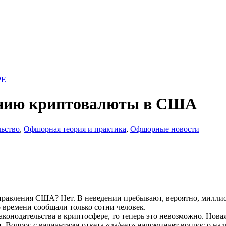
PE
жению криптовалюты в США
льство
,
Офшорная теория и практика
,
Офшорные новости
правления США? Нет. В неведении пребывают, вероятно, миллио
 времени сообщали только сотни человек.
аконодательства в криптосфере, то теперь это невозможно. Нова
. Вопрос с вариантами ответа «да/нет» напоминает вопрос о н