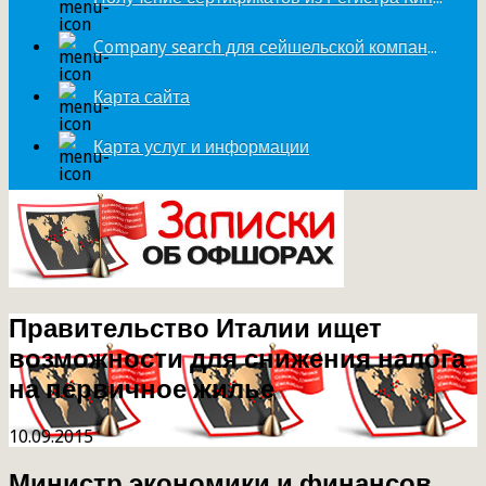
Company search для сейшельской компании
Карта сайта
Карта услуг и информации
Правительство Италии ищет
возможности для снижения налога
на первичное жилье
10.09.2015
Министр экономики и финансов