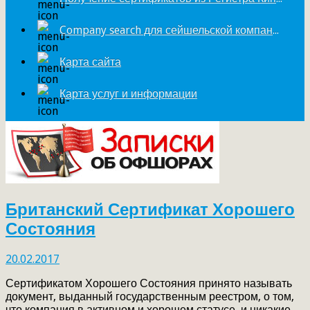
Company search для сейшельской компании
Карта сайта
Карта услуг и информации
Британский Сертификат Хорошего
Состояния
20.02.2017
Сертификатом Хорошего Состояния принято называть
документ, выданный государственным реестром, о том,
что компания в активном и хорошем статусе, и никакие