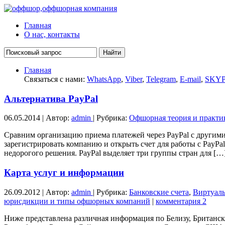
Главная
О нас, контакты
Главная
Связаться с нами:
WhatsApp
,
Viber
,
Telegram
,
E-mail
,
SKY
Альтернатива PayPal
06.05.2014 | Автор:
admin
| Рубрика:
Офшорная теория и практи
Сравним организацию приема платежей через PayPal с другими
зарегистрировать компанию и открыть счет для работы с PayPal
недорогого решения. PayPal выделяет три группы стран для […
Карта услуг и информации
26.09.2012 | Автор:
admin
| Рубрика:
Банковские счета
,
Виртуал
юрисдикции и типы офшорных компаний
|
комментария 2
Ниже представлена различная информация по Белизу, Британс