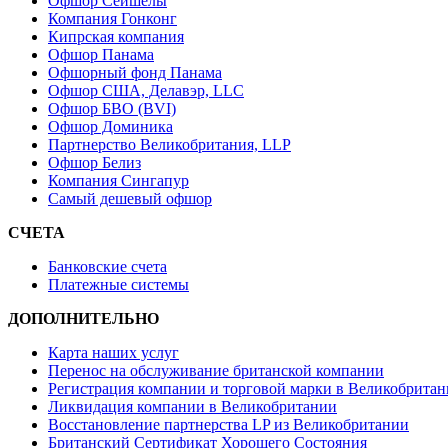
Офшор Сейшелы
Компания Гонконг
Кипрская компания
Офшор Панама
Офшорный фонд Панама
Офшор США, Делавэр, LLC
Офшор БВО (BVI)
Офшор Доминика
Партнерство Великобритания, LLP
Офшор Белиз
Компания Сингапур
Самый дешевый офшор
СЧЕТА
Банковские счета
Платежные системы
ДОПОЛНИТЕЛЬНО
Карта наших услуг
Перенос на обслуживание британской компании
Регистрация компании и торговой марки в Великобрита
Ликвидация компании в Великобритании
Восстановление партнерства LP из Великобритании
Британский Сертификат Хорошего Состояния