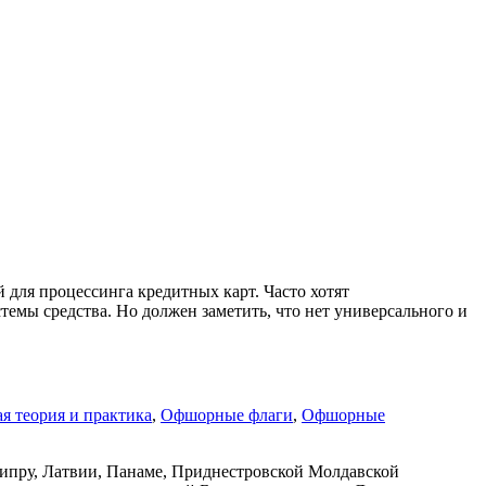
для процессинга кредитных карт. Часто хотят
стемы средства. Но должен заметить, что нет универсального и
 теория и практика
,
Офшорные флаги
,
Офшорные
Кипру, Латвии, Панаме, Приднестровской Молдавской