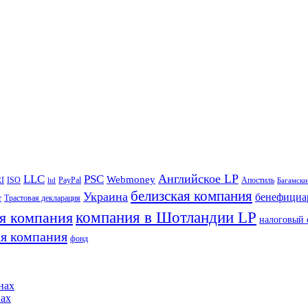
Английское LP
LLC
PSC
Webmoney
I
ISO
PayPal
Апостиль
ltd
Багамски
белизская компания
Украина
бенефициа
т
Трастовая декларация
я компания
компания в Шотландии LP
налоговый 
я компания
фонд
нах
нах