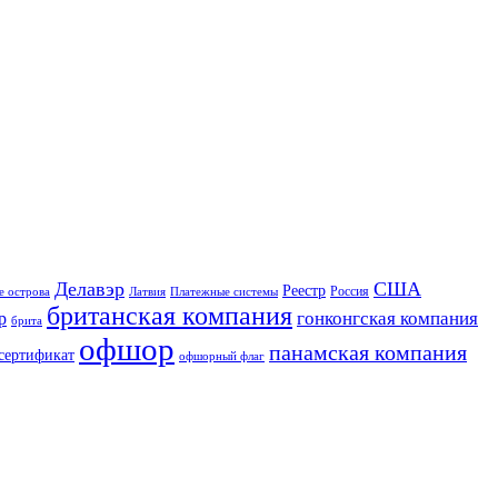
Делавэр
США
Реестр
Россия
е острова
Латвия
Платежные системы
британская компания
гонконгская компания
р
брита
офшор
панамская компания
сертификат
офшорный флаг