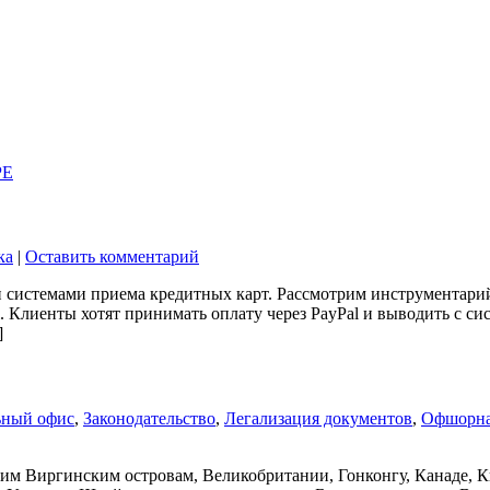
PE
ка
|
Оставить комментарий
 системами приема кредитных карт. Рассмотрим инструментарий 
. Клиенты хотят принимать оплату через PayPal и выводить с си
]
ьный офис
,
Законодательство
,
Легализация документов
,
Офшорная
ким Виргинским островам, Великобритании, Гонконгу, Канаде, 