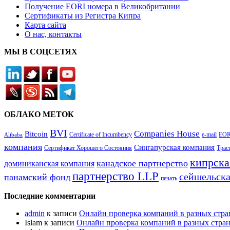
Получение EORI номера в Великобритании
Сертификаты из Регистра Кипра
Карта сайта
О нас, контакты
МЫ В СОЦСЕТЯХ
ОБЛАКО МЕТОК
BVI
Companies House
Bitcoin
Certificate of Incumbency
e-mail
EOR
Alibaba
компания
Сингапурская компания
Сертификат Хорошего Состояния
Трас
кипрска
канадское партнерство
доминиканская компания
партнерство LLP
сейшельска
панамский фонд
печать
Последние комментарии
admin
к записи
Онлайн проверка компаний в разных стра
Islam
к записи
Онлайн проверка компаний в разных стра